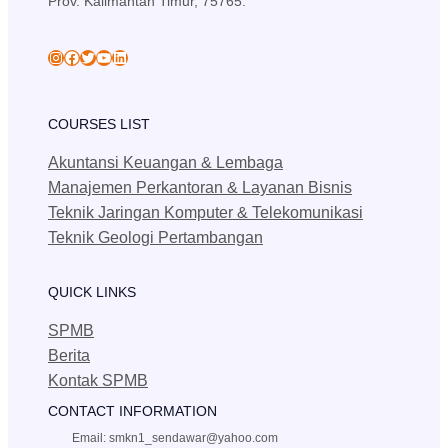
Prov. Kalimantan Timur, 75765.
skansa_sendawar
Facebook
Twitter
YouTube
LinkedIn
COURSES LIST
Akuntansi Keuangan & Lembaga
Manajemen Perkantoran & Layanan Bisnis
Teknik Jaringan Komputer & Telekomunikasi
Teknik Geologi Pertambangan
QUICK LINKS
SPMB
Berita
Kontak SPMB
CONTACT INFORMATION
Email: smkn1_sendawar@yahoo.com