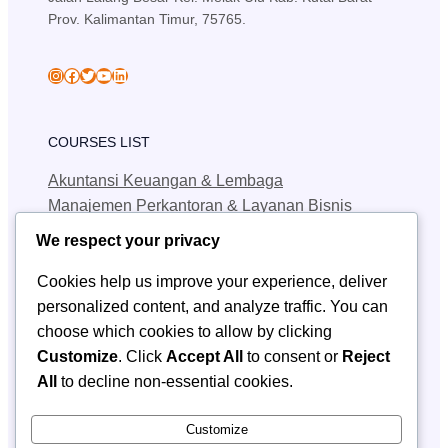
Prov. Kalimantan Timur, 75765.
skansa_sendawar
Facebook
Twitter
YouTube
LinkedIn
COURSES LIST
Akuntansi Keuangan & Lembaga
Manajemen Perkantoran & Layanan Bisnis
Teknik Jaringan Komputer & Telekomunikasi
We respect your privacy
Teknik Geologi Pertambangan
Cookies help us improve your experience, deliver
personalized content, and analyze traffic. You can
QUICK LINKS
choose which cookies to allow by clicking
SPMB
Customize
. Click
Accept All
to consent or
Reject
Berita
All
to decline non-essential cookies.
Kontak SPMB
CONTACT INFORMATION
Customize