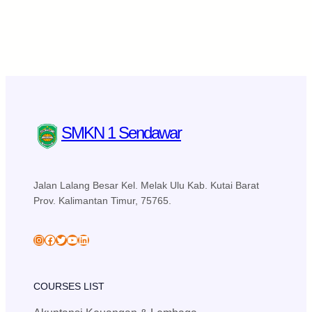
SMKN 1 Sendawar
Jalan Lalang Besar Kel. Melak Ulu Kab. Kutai Barat
Prov. Kalimantan Timur, 75765.
skansa_sendawar
Facebook
Twitter
YouTube
LinkedIn
COURSES LIST