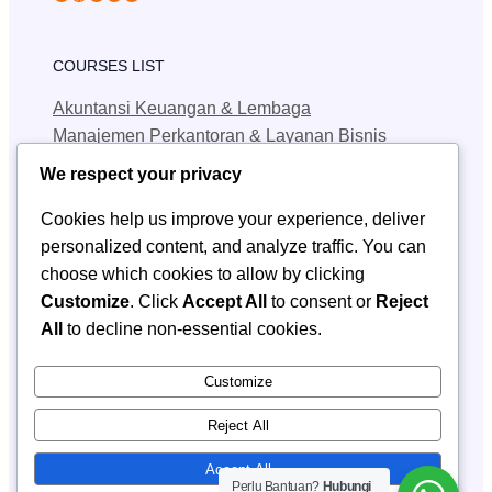
COURSES LIST
Akuntansi Keuangan & Lembaga
Manajemen Perkantoran & Layanan Bisnis
Teknik Jaringan Komputer & Telekomunikasi
We respect your privacy
Teknik Geologi Pertambangan
Cookies help us improve your experience, deliver
personalized content, and analyze traffic. You can
QUICK LINKS
choose which cookies to allow by clicking
SPMB
Customize
. Click
Accept All
to consent or
Reject
Berita
All
to decline non-essential cookies.
Kontak SPMB
CONTACT INFORMATION
Customize
Email: smkn1_sendawar@yahoo.com
Reject All
Accept All
Perlu Bantuan?
Hubungi