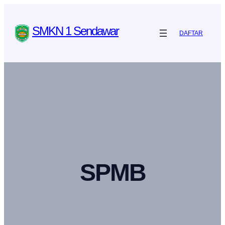
SMKN 1 Sendawar
DAFTAR
SPMB