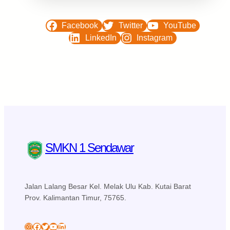
Facebook
Twitter
YouTube
LinkedIn
Instagram
SMKN 1 Sendawar
Jalan Lalang Besar Kel. Melak Ulu Kab. Kutai Barat
Prov. Kalimantan Timur, 75765.
skansa_sendawar
Facebook
Twitter
YouTube
LinkedIn