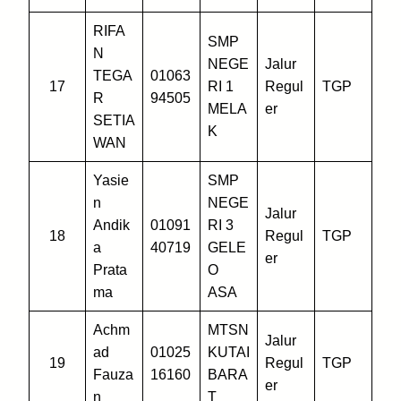
RIFA
SMP
N
NEGE
Jalur
TEGA
01063
17
RI 1
Regul
TGP
R
94505
MELA
er
SETIA
K
WAN
Yasie
SMP
n
NEGE
Jalur
Andik
01091
RI 3
18
Regul
TGP
a
40719
GELE
er
Prata
O
ma
ASA
Achm
MTSN
Jalur
ad
01025
KUTAI
19
Regul
TGP
Fauza
16160
BARA
er
n
T