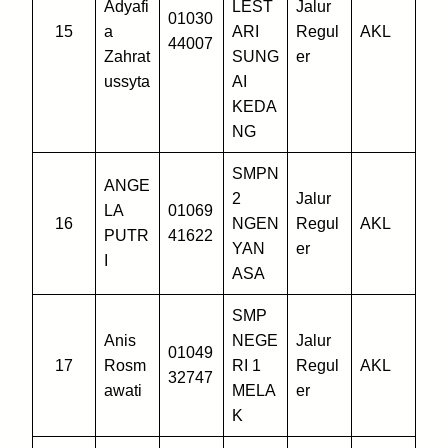
Adyafi
LEST
Jalur
01030
15
a
ARI
Regul
AKL
44007
Zahrat
SUNG
er
ussyta
AI
KEDA
NG
SMPN
ANGE
2
Jalur
LA
01069
16
NGEN
Regul
AKL
PUTR
41622
YAN
er
I
ASA
SMP
Anis
NEGE
Jalur
01049
17
Rosm
RI 1
Regul
AKL
32747
awati
MELA
er
K