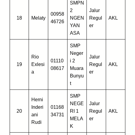
SMPN
2
Jalur
00958
18
Melaty
NGEN
Regul
AKL
46726
YAN
er
ASA
SMP
Neger
Rio
Jalur
01110
i 2
19
Exlesi
Regul
AKL
08617
Muara
a
er
Bunyu
t
SMP
Herni
NEGE
Jalur
Inderi
01168
20
RI 1
Regul
AKL
ani
34731
MELA
er
Rudi
K