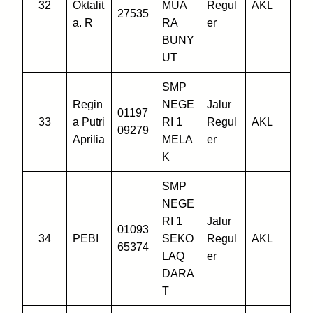
32
Oktalit
MUA
Regul
AKL
27535
a. R
RA
er
BUNY
UT
SMP
Regin
NEGE
Jalur
01197
33
a Putri
RI 1
Regul
AKL
09279
Aprilia
MELA
er
K
SMP
NEGE
RI 1
Jalur
01093
34
PEBI
SEKO
Regul
AKL
65374
LAQ
er
DARA
T