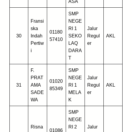
ASA
SMP
Fransi
NEGE
ska
RI 1
Jalur
01180
30
Indah
SEKO
Regul
AKL
57410
Pertiw
LAQ
er
i
DARA
T
F.
SMP
PRAT
NEGE
Jalur
01020
31
AMA
RI 1
Regul
AKL
85349
SADE
MELA
er
WA
K
SMP
NEGE
Risna
RI 2
Jalur
01086