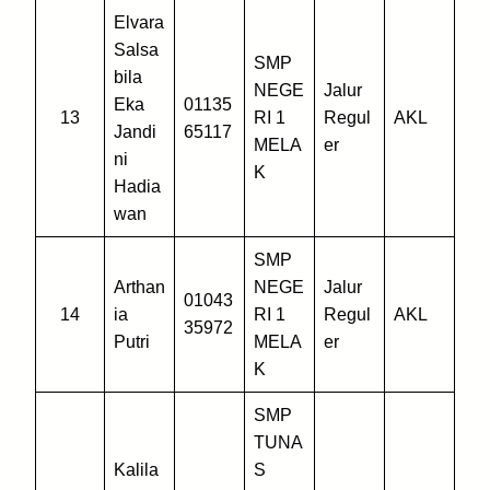
Elvara
Salsa
SMP
bila
NEGE
Jalur
Eka
01135
13
RI 1
Regul
AKL
Jandi
65117
MELA
er
ni
K
Hadia
wan
SMP
Arthan
NEGE
Jalur
01043
14
ia
RI 1
Regul
AKL
35972
Putri
MELA
er
K
SMP
TUNA
Kalila
S