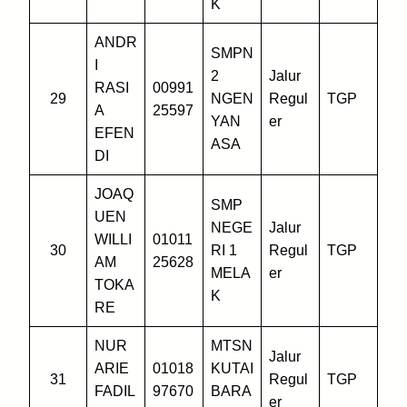
K
ANDR
SMPN
I
2
Jalur
RASI
00991
29
NGEN
Regul
TGP
A
25597
YAN
er
EFEN
ASA
DI
JOAQ
SMP
UEN
NEGE
Jalur
WILLI
01011
30
RI 1
Regul
TGP
AM
25628
MELA
er
TOKA
K
RE
NUR
MTSN
Jalur
ARIE
01018
KUTAI
31
Regul
TGP
FADIL
97670
BARA
er