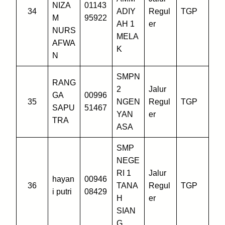
NIZA
01143
34
ADIY
Regul
TGP
M
95922
AH 1
er
NURS
MELA
AFWA
K
N
SMPN
RANG
2
Jalur
GA
00996
35
NGEN
Regul
TGP
SAPU
51467
YAN
er
TRA
ASA
SMP
NEGE
RI 1
Jalur
hayan
00946
36
TANA
Regul
TGP
i putri
08429
H
er
SIAN
G