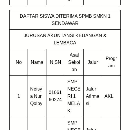
DAFTAR SISWA DITERIMA SPMB SMKN 1
SENDAWAR
JURUSAN AKUNTANSI KEUANGAN &
LEMBAGA
Asal
Progr
No
Nama
NISN
Sekol
Jalur
am
ah
SMP
Neisy
NEGE
Jalur
01061
1
a Nur
RI 1
Afirma
AKL
60274
Qolby
MELA
si
K
SMP