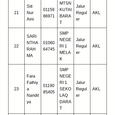
MTSN
Siti
Jalur
01159
KUTAI
21
Nur
Regul
AKL
86971
BARA
Aini
er
T
SMP
SARI
NEGE
Jalur
NTHA
01060
22
RI 1
Regul
AKL
RAH
64745
MELA
er
MA
K
SMP
Fara
NEGE
Fathiy
RI 1
Jalur
01190
23
a
SEKO
Regul
AKL
85405
Nandit
LAQ
er
ya
DARA
T