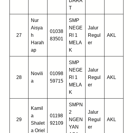
DARA
T
Nur
SMP
Aisya
NEGE
Jalur
01038
27
h
RI 1
Regul
AKL
83501
Harah
MELA
er
ap
K
SMP
NEGE
Jalur
Novili
01098
28
RI 1
Regul
AKL
a
59715
MELA
er
K
SMPN
Kamil
2
Jalur
a
01198
29
NGEN
Regul
AKL
Shalet
92109
YAN
er
a Oriel