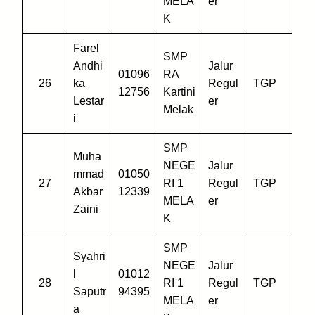
MELA
er
K
Farel
SMP
Andhi
Jalur
01096
RA
26
ka
Regul
TGP
12756
Kartini
Lestar
er
Melak
i
SMP
Muha
NEGE
Jalur
mmad
01050
27
RI 1
Regul
TGP
Akbar
12339
MELA
er
Zaini
K
SMP
Syahri
NEGE
Jalur
l
01012
28
RI 1
Regul
TGP
Saputr
94395
MELA
er
a