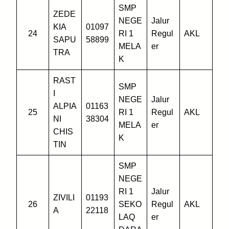
SMP
ZEDE
NEGE
Jalur
KIA
01097
24
RI 1
Regul
AKL
SAPU
58899
MELA
er
TRA
K
RAST
SMP
I
NEGE
Jalur
ALPIA
01163
25
RI 1
Regul
AKL
NI
38304
MELA
er
CHIS
K
TIN
SMP
NEGE
RI 1
Jalur
ZIVILI
01193
26
SEKO
Regul
AKL
A
22118
LAQ
er