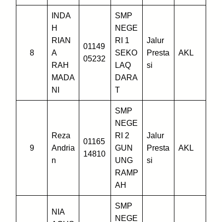
INDA
SMP
H
NEGE
RIAN
RI 1
Jalur
01149
8
A
SEKO
Presta
AKL
05232
RAH
LAQ
si
MADA
DARA
NI
T
SMP
NEGE
Reza
RI 2
Jalur
01165
9
Andria
GUN
Presta
AKL
14810
n
UNG
si
RAMP
AH
SMP
NIA
NEGE