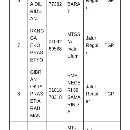
6
Regul
TGP
AIDIL
77382
BARA
er
RIDU
T
AN
RANG
MTSS
GA
Jalur
01042
Ni
7
EKO
Regul
TGP
69588
matul
PRAS
er
Ulum
ETYO
GIBR
SMP
AN
NEGE
OKTA
Jalur
01018
RI 39
8
PRAS
Regul
TGP
70318
SAMA
ETIA
er
RIND
RAH
A
MAN
MTs