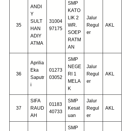
SMP
ANDI
KATO
Y
LIK 2
Jalur
SULT
31004
35
WR.
Regul
AKL
HAN
97175
SOEP
er
ADIY
RATM
ATMA
AN
SMP
Aprilia
NEGE
Jalur
Eka
01273
36
RI 1
Regul
AKL
Saputr
03052
MELA
er
i
K
SIFA
SMP
Jalur
01183
37
RAUD
Kesat
Regul
AKL
40733
AH
uan
er
SMP