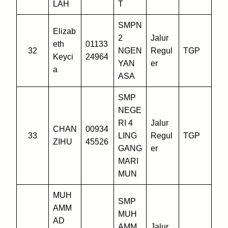
LAH
T
SMPN
Elizab
2
Jalur
eth
01133
32
NGEN
Regul
TGP
Keyci
24964
YAN
er
a
ASA
SMP
NEGE
RI 4
Jalur
CHAN
00934
33
LING
Regul
TGP
ZIHU
45526
GANG
er
MARI
MUN
MUH
SMP
AMM
MUH
AD
AMM
Jalur