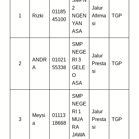
SMPN
2
Jalur
01185
1
Rizki
NGEN
Afirma
TGP
45100
YAN
si
ASA
SMP
NEGE
Jalur
ANDR
01021
RI 3
2
Presta
TGP
A
55338
GELE
si
O
ASA
SMP
NEGE
RI 1
Jalur
Meysi
01113
3
MUA
Presta
TGP
a
18668
RA
si
JAWA