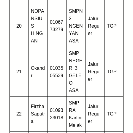
NOPA
SMPN
NSIU
2
Jalur
01067
20
S
NGEN
Regul
TGP
73279
HING
YAN
er
AN
ASA
SMP
NEGE
Jalur
Okand
01035
RI 3
21
Regul
TGP
ri
05539
GELE
er
O
ASA
SMP
Firzha
Jalur
01093
RA
22
Saputr
Regul
TGP
23018
Kartini
a
er
Melak