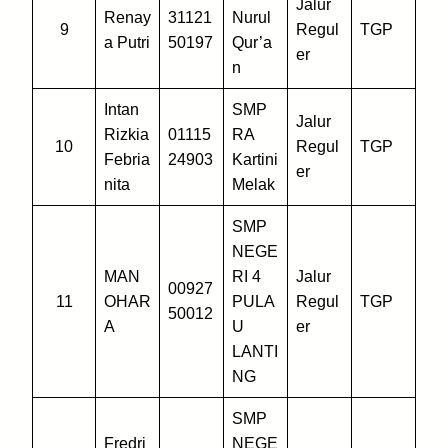
Jalur
Renay
31121
Nurul
9
Regul
TGP
a Putri
50197
Qur’a
er
n
Intan
SMP
Jalur
Rizkia
01115
RA
10
Regul
TGP
Febria
24903
Kartini
er
nita
Melak
SMP
NEGE
MAN
RI 4
Jalur
00927
11
OHAR
PULA
Regul
TGP
50012
A
U
er
LANTI
NG
SMP
Fredri
NEGE