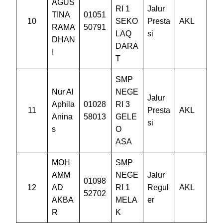
AGUS
RI 1
Jalur
TINA
01051
10
SEKO
Presta
AKL
RAMA
50791
LAQ
si
DHAN
DARA
I
T
SMP
Nur Al
NEGE
Jalur
Aphila
01028
RI 3
11
Presta
AKL
Anina
58013
GELE
si
s
O
ASA
MOH
SMP
AMM
NEGE
Jalur
01098
12
AD
RI 1
Regul
AKL
52702
AKBA
MELA
er
R
K