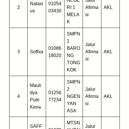
NEGE
Jalur
Natasi
01054
2
RI 1
Afirma
AKL
us
03430
MELA
si
K
SMPN
1
Jalur
01086
BARO
3
Sofhia
Afirma
AKL
18020
NG
si
TONG
KOK
SMPN
Mauli
2
Jalur
dya
01256
4
NGEN
Afirma
AKL
Putri
77234
YAN
si
Kena
ASA
MTSN
SAFF
Jalur