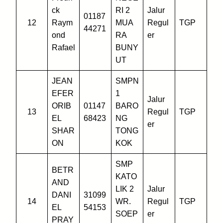
ck
RI 2
Jalur
01187
12
Raym
MUA
Regul
TGP
44271
ond
RA
er
Rafael
BUNY
UT
JEAN
SMPN
EFER
1
Jalur
ORIB
01147
BARO
13
Regul
TGP
EL
68423
NG
er
SHAR
TONG
ON
KOK
SMP
BETR
KATO
AND
LIK 2
Jalur
DANI
31099
14
WR.
Regul
TGP
EL
54153
SOEP
er
PRAY