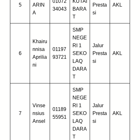
01072
KUTAI
5
ARIN
Presta
AKL
34043
BARA
A
si
T
SMP
NEGE
Khairu
RI 1
Jalur
nnisa
01197
6
SEKO
Presta
AKL
Aprilia
93721
LAQ
si
ni
DARA
T
SMP
NEGE
Vinse
RI 1
Jalur
01189
7
nsius
SEKO
Presta
AKL
55951
Ansel
LAQ
si
DARA
T