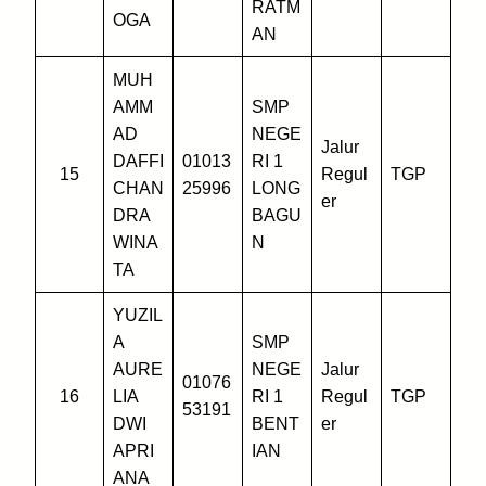
RATM
OGA
AN
MUH
AMM
SMP
AD
NEGE
Jalur
DAFFI
01013
RI 1
15
Regul
TGP
CHAN
25996
LONG
er
DRA
BAGU
WINA
N
TA
YUZIL
A
SMP
AURE
NEGE
Jalur
01076
16
LIA
RI 1
Regul
TGP
53191
DWI
BENT
er
APRI
IAN
ANA