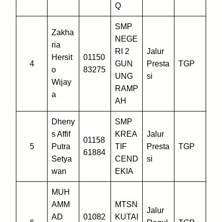
Q
SMP
Zakha
NEGE
ria
RI 2
Jalur
Hersit
01150
4
GUN
Presta
TGP
o
83275
UNG
si
Wijay
RAMP
a
AH
Dheny
SMP
s Affif
KREA
Jalur
01158
5
Putra
TIF
Presta
TGP
61884
Setya
CEND
si
wan
EKIA
MUH
AMM
MTSN
Jalur
AD
01082
KUTAI