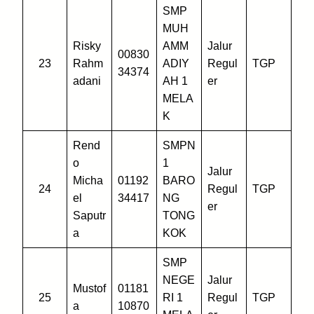
SMP
MUH
Risky
AMM
Jalur
00830
23
Rahm
ADIY
Regul
TGP
34374
adani
AH 1
er
MELA
K
Rend
SMPN
o
1
Jalur
Micha
01192
BARO
24
Regul
TGP
el
34417
NG
er
Saputr
TONG
a
KOK
SMP
NEGE
Jalur
Mustof
01181
25
RI 1
Regul
TGP
a
10870