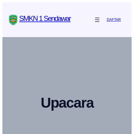
SMKN 1 Sendawar
DAFTAR
Upacara