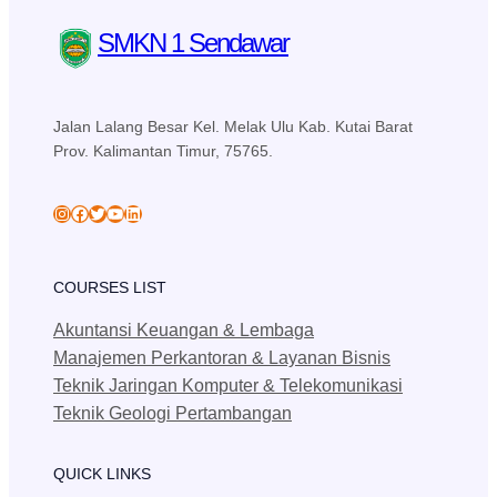
SMKN 1 Sendawar
Jalan Lalang Besar Kel. Melak Ulu Kab. Kutai Barat
Prov. Kalimantan Timur, 75765.
skansa_sendawar
Facebook
Twitter
YouTube
LinkedIn
COURSES LIST
Akuntansi Keuangan & Lembaga
Manajemen Perkantoran & Layanan Bisnis
Teknik Jaringan Komputer & Telekomunikasi
Teknik Geologi Pertambangan
QUICK LINKS